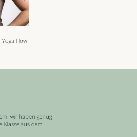
a Yoga Flow
?
em, wir haben genug 
e Klasse aus dem 