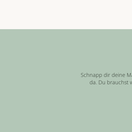
Schnapp dir deine Ma
da. Du brauchst w