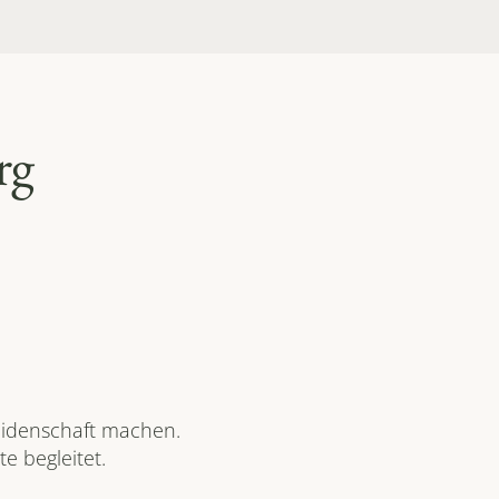
rg
idenschaft machen. 
e begleitet.