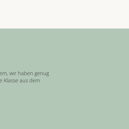
?
em, wir haben genug 
e Klasse aus dem 